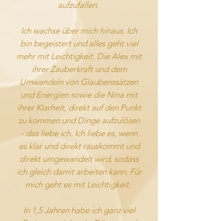
aufzufallen.
Ich wachse über mich hinaus. Ich
bin begeistert und alles geht viel
mehr mit Leichtigkeit. Die Alex mit
ihrer Zauberkraft und dem
Umwandeln von Glaubenssätzen
und Energien sowie die Nina mit
ihrer Klarheit, direkt auf den Punkt
zu kommen und Dinge aufzulösen
- das liebe ich. Ich liebe es, wenn
es klar und direkt rauskommt und
direkt umgewandelt wird, sodass
ich gleich damit arbeiten kann. Für
mich geht es mit Leichtigkeit.
In 1,5 Jahren habe ich ganz viel