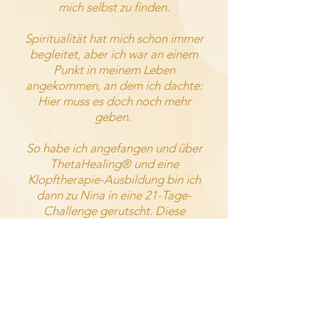
mich selbst zu finden.
Spiritualität hat mich schon immer
begleitet, aber ich war an einem
Punkt in meinem Leben
angekommen, an dem ich dachte:
Hier muss es doch noch mehr
geben.
So habe ich angefangen und über
ThetaHealing® und eine
Klopftherapie-Ausbildung bin ich
dann zu Nina in eine 21-Tage-
Challenge gerutscht. Diese
Challenge hat mich so
mitgenommen, dass ich mich
ziemlich schnell entschieden habe,
mich in ein halbjähriges Programm
von ihr
hineinzuwählen
.