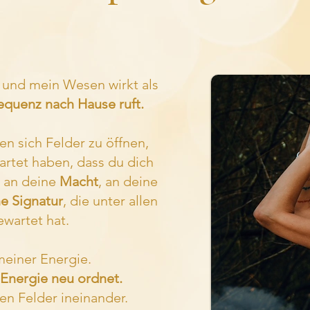
n und mein Wesen wirkt als
equenz nach Hause ruft.
n sich Felder zu öffnen,
artet haben, dass du dich
, an deine
Macht
, an deine
ine Signatur
, die unter allen
wartet hat.
meiner Energie.
 Energie neu ordnet.
n Felder ineinander.