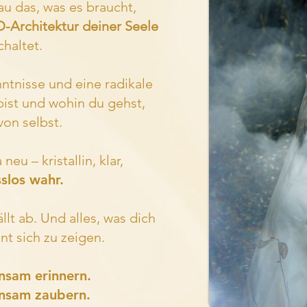
au das, was es braucht,
D-Architektur deiner Seele
haltet.
tnisse und eine radikale
bist und wohin du gehst,
von selbst.
eu – kristallin, klar,
slos wahr.
ällt ab. Und alles, was dich
t sich zu zeigen.
nsam erinnern.
insam zaubern.