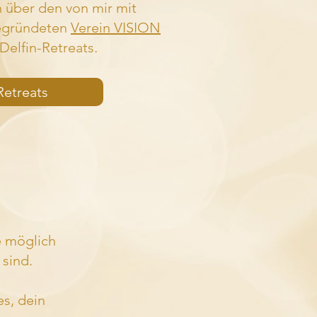
h über den von mir mit
gegründeten
Verein VISION
Delfin-Retreats.
Retreats
e möglich
 sind.
es, dein