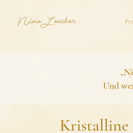
Nina Loacker
Pr
„Ni
Und wenn
Kristallin