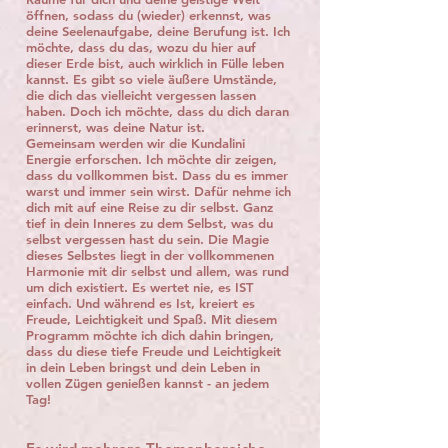
öffnen, sodass du (wieder) erkennst, was
deine Seelenaufgabe, deine Berufung ist. Ich
möchte, dass du das, wozu du hier auf
dieser Erde bist, auch wirklich in Fülle leben
kannst. Es gibt so viele äußere Umstände,
die dich das vielleicht vergessen lassen
haben. Doch ich möchte, dass du dich daran
erinnerst, was deine Natur ist.
Gemeinsam werden wir die Kundalini
Energie erforschen. Ich möchte dir zeigen,
dass du vollkommen bist. Dass du es immer
warst und immer sein wirst. Dafür nehme ich
dich mit auf eine Reise zu dir selbst. Ganz
tief in dein Inneres zu dem Selbst, was du
selbst vergessen hast du sein. Die Magie
dieses Selbstes liegt in der vollkommenen
Harmonie mit dir selbst und allem, was rund
um dich existiert. Es wertet nie, es IST
einfach. Und während es Ist, kreiert es
Freude, Leichtigkeit und Spaß. Mit diesem
Programm möchte ich dich dahin bringen,
dass du diese tiefe Freude und Leichtigkeit
in dein Leben bringst und dein Leben in
vollen Zügen genießen kannst - an jedem
Tag!