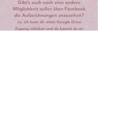
Gibt’s auch noch eine andere
Möglichkeit außer über Facebook
die Aufzeichnungen anzusehen?
Ja, ich kann dir einen Google Drive
Zugang schicken und da kannst du es
einfach über deinen PC oder Laptop
nachschauen.
Wird der Kurs für mich auch später
noch zugänglich sein?
Ja, es wird nach Beendigung des Kurses
einen Mitgliederbereich geben, zu dem du
dann lifetime Zugang hast.
Kann ich in Raten zahlen?
Ja, das ist kein Problem. Hier finden wir
eine gute Lösung.
Kann ich dich nach den 4