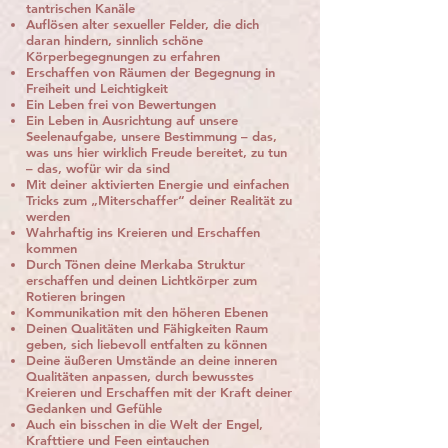
tantrischen Kanäle
Auflösen alter sexueller Felder, die dich
daran hindern, sinnlich schöne
Körperbegegnungen zu erfahren
Erschaffen von Räumen der Begegnung in
Freiheit und Leichtigkeit
Ein Leben frei von Bewertungen
Ein Leben in Ausrichtung auf unsere
Seelenaufgabe, unsere Bestimmung – das,
was uns hier wirklich Freude bereitet, zu tun
– das, wofür wir da sind
Mit deiner aktivierten Energie und einfachen
Tricks zum „Miterschaffer“ deiner Realität zu
werden
Wahrhaftig ins Kreieren und Erschaffen
kommen
Durch Tönen deine Merkaba Struktur
erschaffen und deinen Lichtkörper zum
Rotieren bringen
Kommunikation mit den höheren Ebenen
Deinen Qualitäten und Fähigkeiten Raum
geben, sich liebevoll entfalten zu können
Deine äußeren Umstände an deine inneren
Qualitäten anpassen, durch bewusstes
Kreieren und Erschaffen mit der Kraft deiner
Gedanken und Gefühle
Auch ein bisschen in die Welt der Engel,
Krafttiere und Feen eintauchen