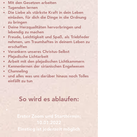
Mit den Gesetzen arbeiten
Tugenden lernen
Die Liebe als stärkste Kraft in dein Leben
einladen, für dich die Dinge in die Ordnung
zu bringen
Deine Herzqualitäten hervorbringen und
lebendig zu machen
Freude, Leichtigkeit und Spaß, als Triebfeder
nehmen, um Traumhaftes in deinem Leben zu
erschaffen
Verankern unseres Christus-Selbst
Plejadische Lichtarbeit
Arbeit mit den plejadischen Lichtkammern
Kennenlernen der sirianischen Engelwesen
Channeling
und alles was uns darüber hinaus noch Tolles
einfällt zu tun
So wird es ablaufen:
Erster Zoom und Starttermin:
10.01.2022
Einstieg ist jederzeit möglich