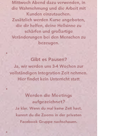
Mittwoch Abend dazu verwenden, in
die Wahrnehmung und die Arbeit mit
Kunden einzutauchen.
Zusätzlich werden Kurse angeboten,
die dir helfen, deine Hellsinne zu
schärfen und großartige
Veränderungen bei den Menschen zu
bezeugen.
Gibt es Pausen?
Ja, wir werden uns 3-4 Wochen zur
vollständigen Integration Zeit nehmen.
Hier findet kein Unterricht statt
Werden die Meetings
aufgezeichnet?
Ja klar. Wenn du mal keine Zeit hast,
kannst du die Zooms in der privaten
Facebook Gruppe nachschauen.