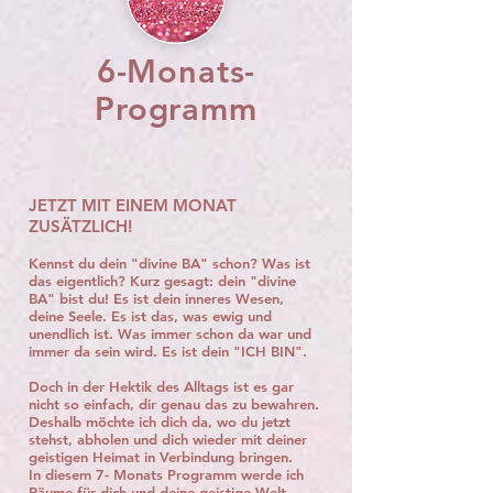
6-Monats-
Programm
JETZT MIT EINEM MONAT
ZUSÄTZLICH!
Kennst du dein "divine BA" schon? Was ist
das eigentlich? Kurz gesagt: dein "divine
BA" bist du! Es ist dein inneres Wesen,
deine Seele. Es ist das, was ewig und
unendlich ist. Was immer schon da war und
immer da sein wird. Es ist dein "ICH BIN".
Doch in der Hektik des Alltags ist es gar
nicht so einfach, dir genau das zu bewahren.
Deshalb möchte ich dich da, wo du jetzt
stehst, abholen und dich wieder mit deiner
geistigen Heimat in Verbindung bringen.
In diesem 7- Monats Programm werde ich
Räume für dich und deine geistige Welt