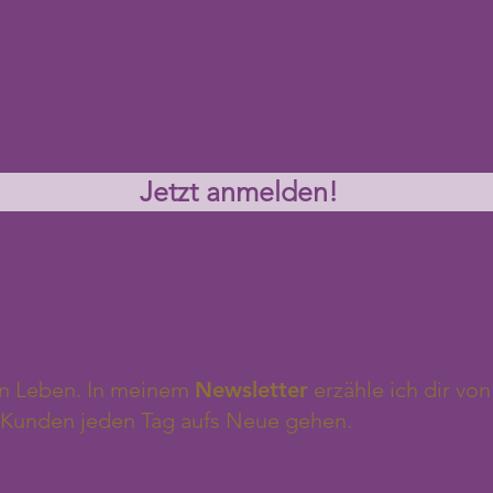
JETZT NUR 500 €!!!
Jetzt anmelden!
n Leben. In meinem
Newsletter
erzähle ich dir v
Kunden jeden Tag aufs Neue gehen.