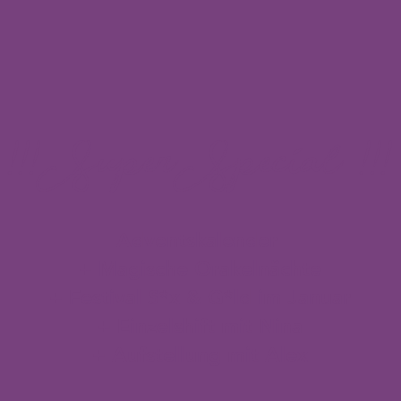
!!! Super Special !!!
Adventskalender
+ Magische Orakelnächte
+ Festival S*x & G*ld im Januar
+
Einzelshift mit Nina
+ Aufstellung mit Alex