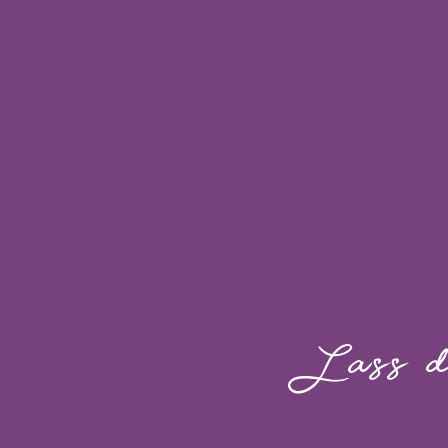
· Exklusive
· Täglic
Lass d