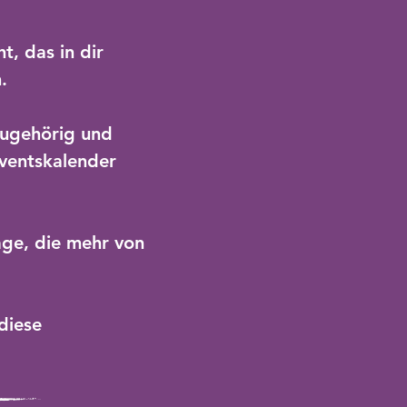
t, das in dir
.
 zugehörig und
ventskalender
age, die mehr von
 diese