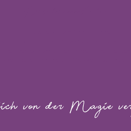
Das bekommst du
· Eigene WhatsApp Gruppe
 Facebook Gruppe mit wertvollen Lives u
he Frequenzanpassung
​en in der Energie de
wertvolle Impulse zur Vorweihnachtszeit
ich von der Magie ver