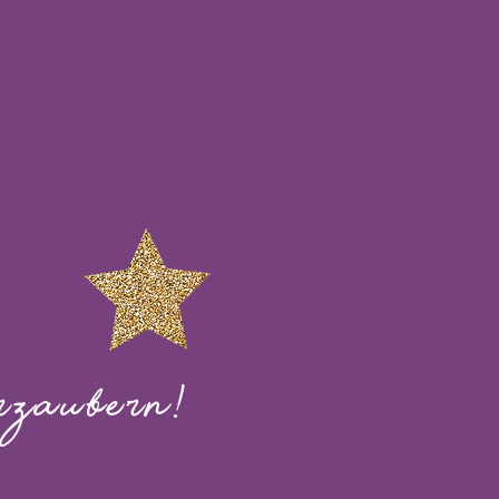
nd Anregungen
s Tages und
zaubern!