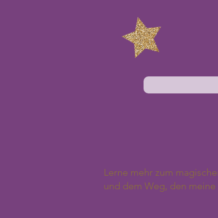
Lerne mehr zum magische
und dem Weg, den meine 