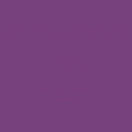
lle Infos zum Adventskalen
ZEITRAUM:
01.12. - 24.12.2022
DEINE INVESTITION:
49,00 €