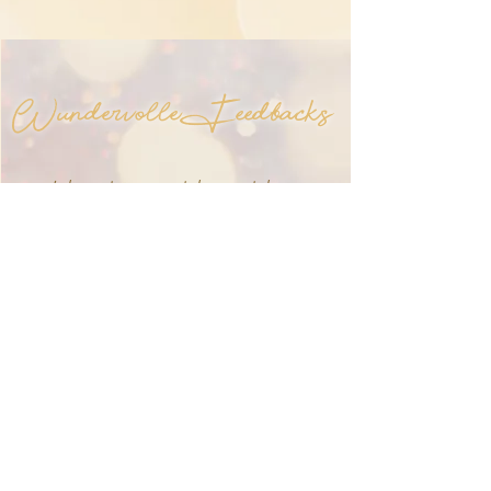
Wundervolle Feedbacks
Ich weiss gar nicht wo ich
bei dem Feedback
anfangen sollte...kann euch
nur weiterempfehlen, für
jeden der über seinen
Horizont hinaus wachsen
möchte... Themen bringt
ihr so toll auf den Punkt und
natürlich bringt ihr auch
alles so gut rüber damit es
auch das menschliche
Bewusstsein begreifen