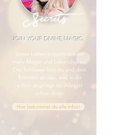
Secrets
JOIN YOUR DIVINE MAGIC.
Unser Leben braucht wieder
mehr Magie und Lebendigkeit.
Der Schlüssel bist du und dein
Erinnern an das, was in dir
schon angelegt ist. Alles ist
schon in dir.
Hier bekommst du alle Infos!