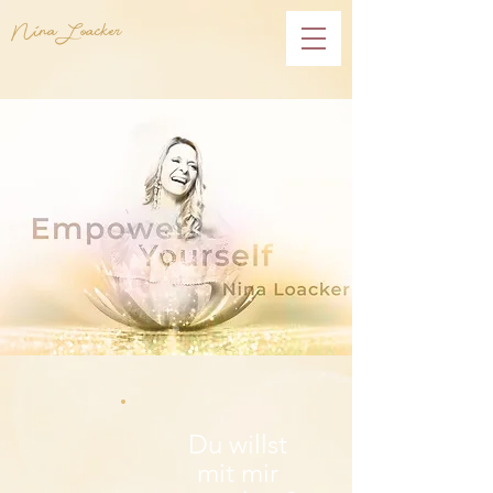
Nina Loacker
Du willst
mit mir