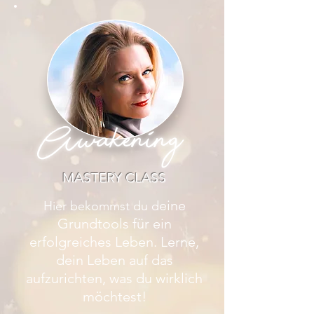
Awakening
MASTERY CLASS
eine
Hier bekommst du d
Grundtools für ein
erfolgreiches Leben. Lerne,
dein Leben auf das
aufzurichten, was du wirklich
möchtest!