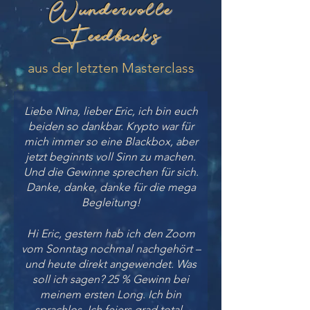
Wundervolle
Feedbacks
aus der letzten Masterclass
Liebe Nina, lieber Eric, ich bin euch
beiden so dankbar. Krypto war für
mich immer so eine Blackbox, aber
jetzt beginnts voll Sinn zu machen.
Und die Gewinne sprechen für sich.
Danke, danke, danke für die mega
Begleitung!
Hi Eric, gestern hab ich den Zoom
vom Sonntag nochmal nachgehört –
und heute direkt angewendet. Was
soll ich sagen? 25 % Gewinn bei
meinem ersten Long. Ich bin
sprachlos. Ich feiers grad total.