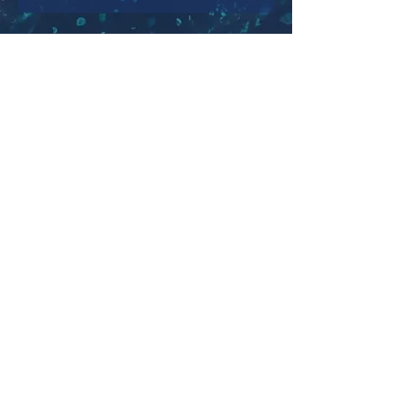
Alle Infos
UNSERE TERMINE:
2 Zooms pro Woche mit Eric
Ein Energetic Live pro Woche mit
Nina
Immer Mittwochs, um 8.00 Uhr:
Energetic Body Work​