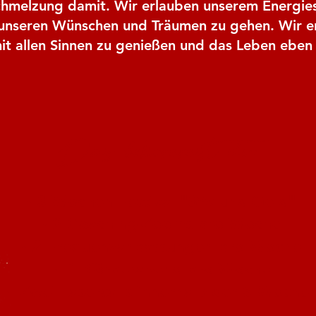
chmelzung damit. Wir erlauben unserem Energies
 unseren Wünschen und Träumen zu gehen. Wir e
it allen Sinnen zu genießen und das Leben eben 
Das bekommst du
· 3 Wochen Festival "S*x und Geld"
· 2 Coaching-Zooms pro Woche
· 2 Frequenzanpassungen pro Woche
· 1 Körperabend pro Woche
· Zwei Lasercalls innerhalb der 3 Woche
· Exklusive Facebook Gruppe