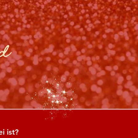
ld
i ist?