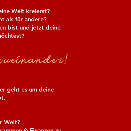
ine Welt kreierst?
t als für andere?
n bist und jetzt deine
möchtest?
ueinander!
ier geht es um deine
t.
?
er Welt?
ogrammen & Finanzen zu