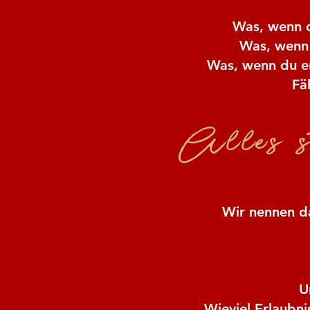
Was, wenn d
Was, wenn 
Was, wenn du er
Fä
Alles s
Wir nennen da
U
Wieviel Erlaubn