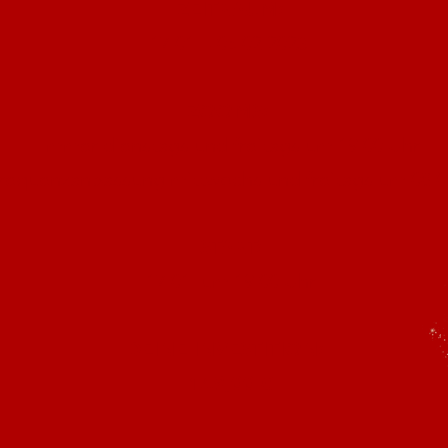
ZEITRAUM:
17.01. - 05.02.2023
ZOOMS:
Immer dienstags und freitags um 19.00 Uhr
requenzanpassung mittwochs und freitags um 08.0
START:
17.01. um 19.00 Uhr
DEINE INVESTITION:
149,00 €