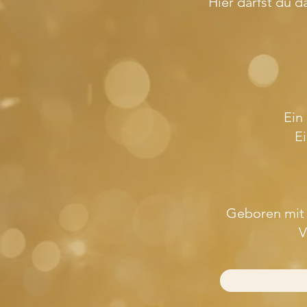
Hier darfst du 
Ein 
Ei
Geboren mit d
V