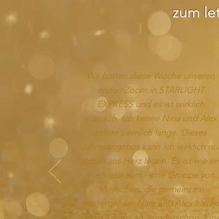
zum le
Wir hatten diese Woche unseren
ersten Zoom in STARLIGHT
EXPRESS und es ist wirklich
magisch. Ich kenne Nina und Alex
schon ziemlich lange. Dieses
Jahresangebot k
ann
ich wirklich nu
jedem ans Herz legen. Es ist wie ei
Wellnessraum - eine Gruppe von
Menschen, die gemeinsam
weitergehen. Nina und Alex halten
diese Räume so wunderschön. Ein