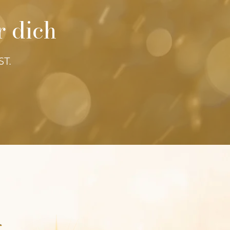
r dich
ST.
t