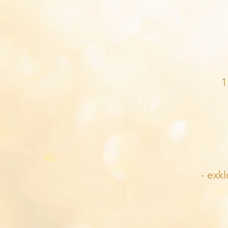
1
- exk