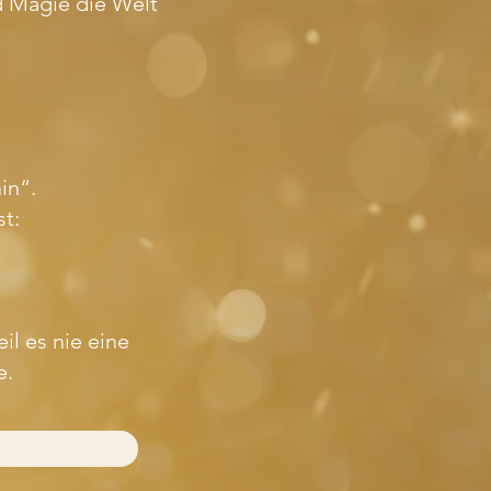
d Magie die Welt
in“.
t:
il es nie eine
e.