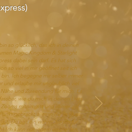
Express)
bin so glücklich, das ich in deinen
umen Magic Kingdom & Starlight
ress dabei sein darf. Es hat sich
on so viel in mir geöffnet seit ich
 bin. Ich begegne mir selber immer
 und erlaube mir unglaublich viel
Nähe und Zuwendung für mich. Es
nfassbar, wie du mich in deinen Lives
 Zooms mitnimmst und immer auf
unkt gebracht alles in mir in Fluss
ngst. Du bist ein wahrer Segen für
h! Ich kann nur jedem empfehlen,