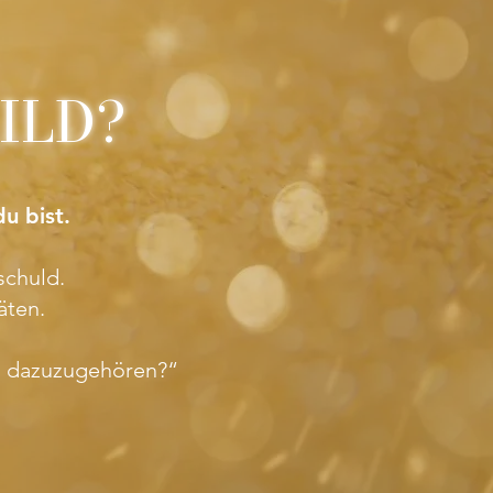
HILD?
u bist.
schuld.
äten.
 um dazuzugehören?“