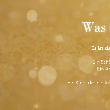
Was 
Es ist d
Ein Sch
Ein A
Ein Kind, das nie f