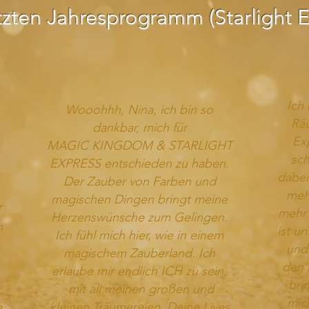
tzten
Jahresprogramm
(Starlight 
Ich 
Wooohhh, Nina, ich bin
so
Rä
dankbar, mich für
Exp
MAGIC
KINGDOM & STARLIGHT
sch
EXPRESS entschieden zu haben.
dabei
Der Zauber von Farben und
mehr
magischen Dingen bringt meine
r
mehr 
Herzenswünsche zum Gelingen.
n
ist u
Ich fühl mich hier, wie in einem
und
magischem Zauberland. Ich
den P
erlaube mir endlich ICH zu sein,
bri
mit all meinen großen und
mic
e
kleinen Träumereien. Deine Lives