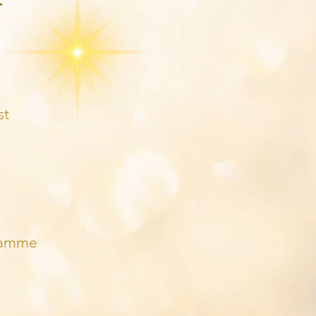
st
gramme