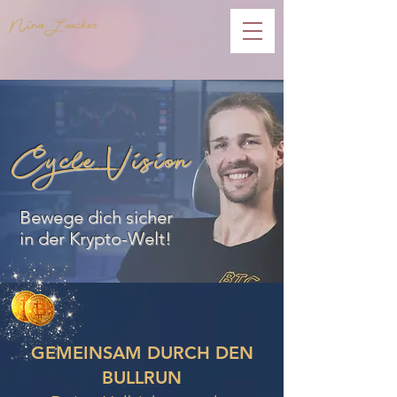
Nina Loacker
Cycle Vision
Bewege dich sicher
in
der Krypto-Welt!
GEMEINSAM DURCH DEN
BULLRUN