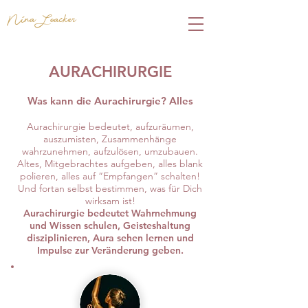
Nina Loacker
AURACHIRURGIE
Was kann die Aurachirurgie? Alles
Aurachirurgie bedeutet, aufzuräumen,
auszumisten, Zusammenhänge
wahrzunehmen, aufzulösen, umzubauen.
Altes, Mitgebrachtes aufgeben, alles blank
polieren, alles auf “Empfangen” schalten!
Und fortan selbst bestimmen, was für Dich
wirksam ist!
Aurachirurgie bedeutet Wahrnehmung
und Wissen schulen, Geisteshaltung
disziplinieren, Aura sehen lernen und
Impulse zur Veränderung geben.