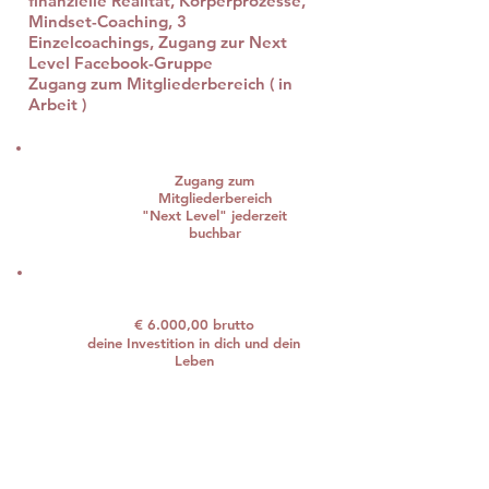
finanzielle Realität, Körperprozesse,
Mindset-Coaching, 3
Einzelcoachings,
Zugang zur Next
Level Facebook-Gruppe
Zugang zum Mitgliederbereich ( in
Arbeit )
Zugang zum
Mitgliederbereich
"Next Level" jederzeit
buchbar
€ 6.000,00 brutto
deine Investition in dich und dein
Leben
Jetzt Next Level kaufen